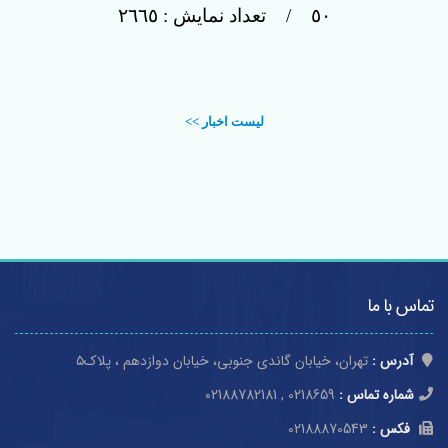
٥٠ / تعداد نمایش : ٢٦٦٥
لیست اخبار >>
تماس با ما
آدرس :
تهران، خیابان گاندی جنوبی، خیابان دوازدهم ، پلاک۵
شماره تماس :
0218659 , 02188782181
فکس :
02188870543