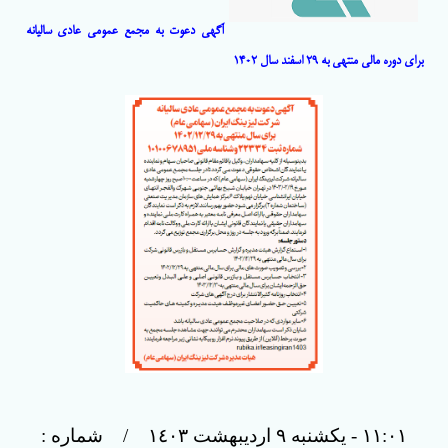
آگهی دعوت به مجمع عمومی عادی سالیانه
برای دوره مالی منتهی به 29 اسفند سال 1402
١١:٠١
- يکشنبه ٩ ارديبهشت ١٤٠٣ / شماره :